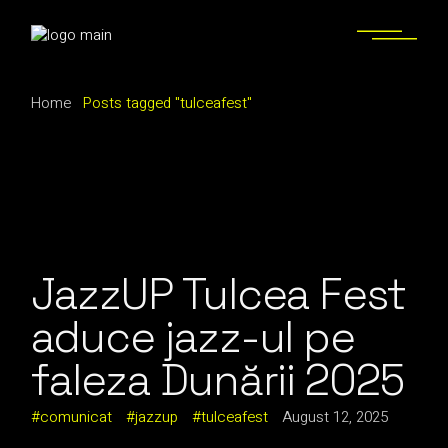
Skip
to
the
content
Home
Posts tagged "tulceafest"
JazzUP Tulcea Fest
aduce jazz-ul pe
faleza Dunării 2025
comunicat
jazzup
tulceafest
August 12, 2025