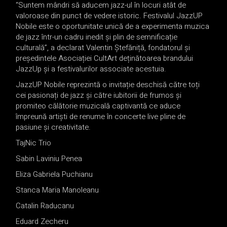
“Suntem mândri să aducem jazz-ul în locuri atât de
valoroase din punct de vedere istoric. Festivalul JazzUP
Nobile este o oportunitate unică de a experimenta muzica
de jazz într-un cadru inedit și plin de semnificație
culturală”, a declarat Valentin Ștefăniță, fondatorul și
președintele Asociației CultArt deținătoarea brandului
JazzUp și a festivalurilor associate acestuia.
JazzUP Nobile reprezintă o invitație deschisă către toți
cei pasionați de jazz și către iubitorii de frumos și
promiteo călătorie muzicală captivantă ce aduce
împreună artiști de renume în concerte live pline de
pasiune și creativitate.
TajNic Trio
Sabin Laviniu Penea
Eliza Gabriela Puchianu
Stanca Maria Manoleanu
Catalin Raducanu
Eduard Zecheru