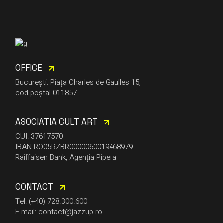
OFFICE
București: Piața Charles de Gaulles 15,
cod poștal 011857
ASOCIATIA CULT ART
CUI: 37617570
IBAN RO05RZBR0000060019468979
Raiffaisen Bank, Agenția Pipera
CONTACT
Tel: (+40) 728.300.600
E-mail: contact@jazzup.ro