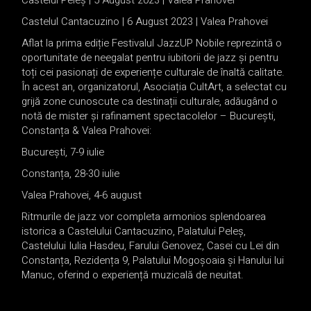
Castelul Peleș | 5 August 2023 | Valea Prahovei
Castelul Cantacuzino | 6 August 2023 | Valea Prahovei
Aflat la prima ediție Festivalul JazzUP Nobile reprezintă o
oportunitate de neegalat pentru iubitorii de jazz și pentru
toți cei pasionați de experiențe culturale de înaltă calitate.
În acest an, organizatorul, Asociația CultArt, a selectat cu
grijă zone cunoscute ca destinații culturale, adăugând o
notă de mister și rafinament spectacolelor – București,
Constanța & Valea Prahovei:
București, 7-9 iulie
Constanța, 28-30 iulie
Valea Prahovei, 4-6 august
Ritmurile de jazz vor completa armonios splendoarea
istorica a Castelului Cantacuzino, Palatului Peleș,
Castelului Iulia Hasdeu, Farului Genovez, Casei cu Lei din
Constanța, Rezidența 9, Palatului Mogoșoaia și Hanului lui
Manuc, oferind o experiență muzicală de neuitat.