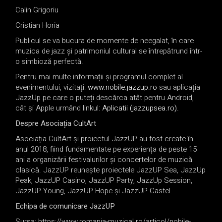
Calin Grigoriu
Cristian Horia
Publicul se va bucura de momente de neegalat, în care
muzica de jazz și patrimoniul cultural se întrepătrund într-
o simbioză perfectă.
Pentru mai multe informații și programul complet al
evenimentului, vizitați:
www.nobile.jazzup.ro
sau aplicația
JazzUp pe care o puteți descărca atât pentru Android,
cât și Apple urmând linkul:
Aplicatii (jazzupsea.ro)
.
Despre Asociația CultArt
Asociația CultArt și proiectul JazzUP au fost create în
anul 2018, fiind fundamentate pe experiența de peste 15
ani a organizării festivalurilor și concertelor de muzică
clasică. JazzUP reunește proiectele JazzUP Sea, JazzUp
Peak, JazzUP Casino, JazzUP Party, JazzUp Session,
JazzUP Young, JazzUP Hope și JazzUP Castel.
Echipa de comunicare JazzUP
Sursa: https://www.romania-muzical.ro/articol/nobile-