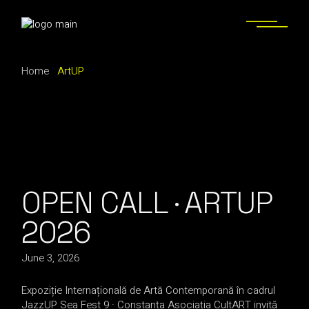
Skip
to
the
content
Home
ArtUP
OPEN CALL · ARTUP
2026
June 3, 2026
Expoziție Internațională de Artă Contemporană în cadrul
JazzUP Sea Fest 9 · Constanța Asociația CultART invită